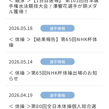
＜ 競泳 ＞【1日目速報】 第102回日本選
手権水泳競技大会 / 澤響花選手が銅メダ
ル獲得！
2026.05.18
選手情報
＜ 体操 ＞【結果報告】第65回NHK杯体
操
2026.05.14
選手情報
＜ 体操 ＞第65回NHK杯体操出場のお知
らせ
2026.04.19
選手情報
＜ 体操 ＞第80回全日本体操個人総合選